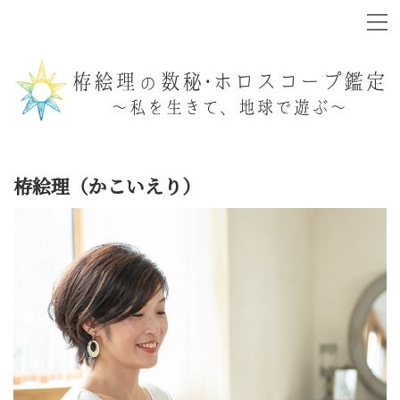
栫絵理（かこいえり）