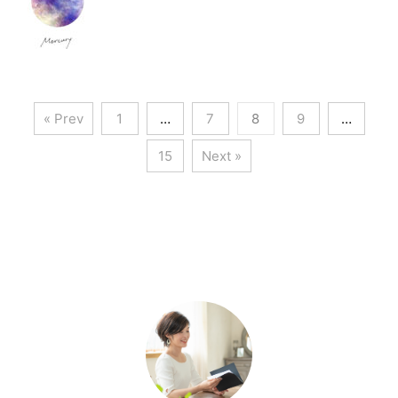
« Prev
1
…
7
8
9
…
15
Next »