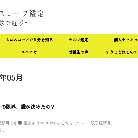
ホロスコープで自分を知る
セルフ鑑定
個人セッショ
ユニアカ
受講生の声
すうじとほしのオ
年05月
その限界、誰が決めたの？
子座新月です
星読みはYoutubeで こちらです↓ 双子座新月。
...