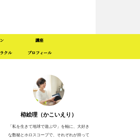
ン
講座
ラクル
プロフィール
栫絵理（かこいえり）
「私を生きて地球で遊ぶ♡」を軸に、大好き
な数秘とホロスコープで、それぞれが持って