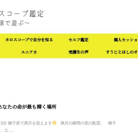
ホロスコープで自分を知る
セルフ鑑定
個人セッショ
ユニアカ
受講生の声
すうじとほしのオ
なたの命が最も輝く場所
時53分 獅子座で満月を迎えます
満月の瞬間の星の配置。 獅子
土 ...