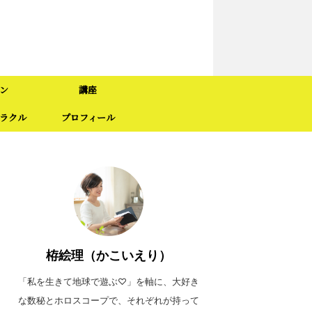
ン
講座
ラクル
プロフィール
栫絵理（かこいえり）
「私を生きて地球で遊ぶ♡」を軸に、大好き
な数秘とホロスコープで、それぞれが持って