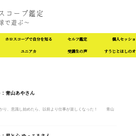
ホロスコープで自分を知る
セルフ鑑定
個人セッショ
ユニアカ
受講生の声
すうじとほしのオ
ー：青山あやさん
かり、意識し始めたら、以前より仕事が楽しくなった！ 青山
：星と心 ゆっころさん