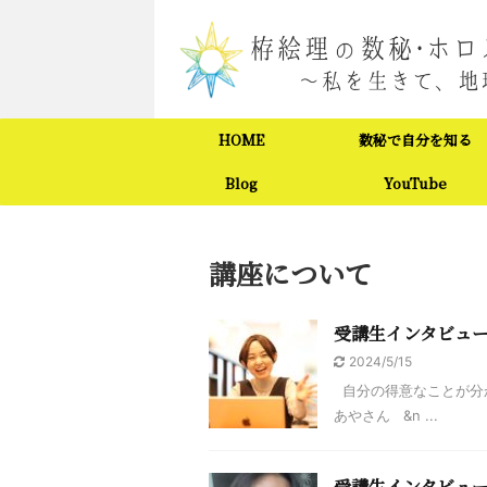
HOME
数秘で自分を知る
Blog
YouTube
講座について
受講生インタビュ
2024/5/15
自分の得意なことが分
あやさん &n ...
受講生インタビュー