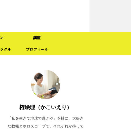
ン
講座
ラクル
プロフィール
栫絵理（かこいえり）
「私を生きて地球で遊ぶ♡」を軸に、大好き
な数秘とホロスコープで、それぞれが持って