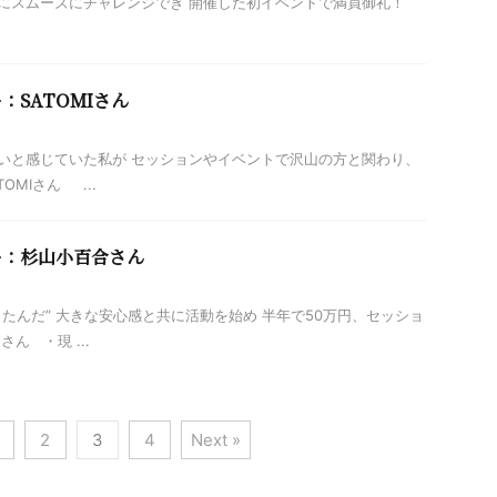
にスムーズにチャレンジでき 開催した初イベントで満員御礼！
：SATOMIさん
いと感じていた私が セッションやイベントで沢山の方と関わり、
OMIさん ...
ー：杉山小百合さん
たんだ” 大きな安心感と共に活動を始め 半年で50万円、セッショ
ん ・現 ...
2
3
4
Next »