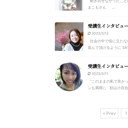
動き出せなかったこと
まこもさん ...
受講生インタビュー
2023/3/12
社会の中で役に立たな
喜んで頂けるように SAT
受講生インタビュ
2023/3/11
“このままの私で良かっ
ンも満席に 杉山小百合さ
« Prev
1