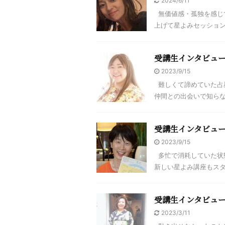
2024/6/11
無価値感・孤独を感じて
上げて星よみセッション40
受講生インタビュ
2023/9/15
難しくて諦めていた占
仲間との出会いで知らな
受講生インタビュー
2023/9/15
多忙で消耗していた状
新しい星よみ講座もスタ
受講生インタビュ
2023/3/11