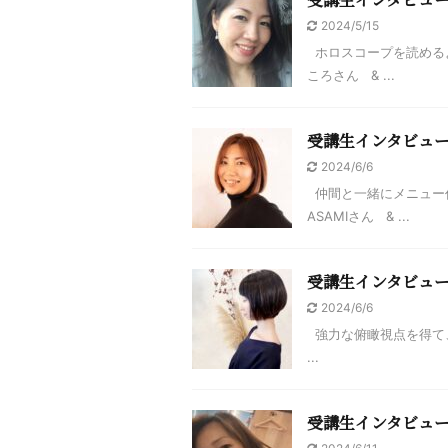
2024/5/15
ホロスコープを読める
ころさん & ...
受講生インタビュー
2024/6/6
仲間と一緒にメニュー
ASAMIさん & ...
受講生インタビュ
2024/6/6
強力な俯瞰視点を得て
...
受講生インタビュ