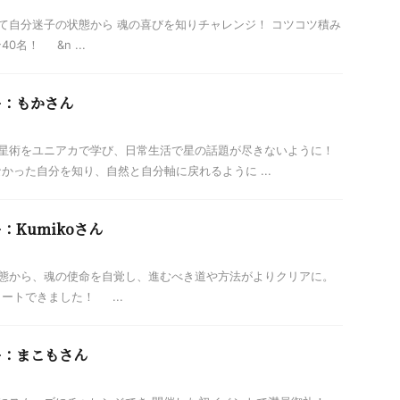
自分迷子の状態から 魂の喜びを知りチャレンジ！ コツコツ積み
名！ &n ...
ー：もかさん
星術をユニアカで学び、日常生活で星の話題が尽きないように！
かった自分を知り、自然と自分軸に戻れるように ...
：Kumikoさん
態から、魂の使命を自覚し、進むべき道や方法がよりクリアに。
ートできました！ ...
ー：まこもさん