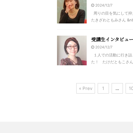
2024/12/7
周りの目を気にして抑
たきざわともみさん &nbs 
受講生インタビュ
2024/12/7
１人での活動に行き詰
た！ たけだともこさん 
« Prev
1
…
1