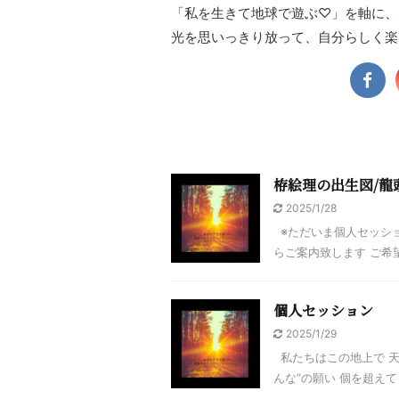
「私を生きて地球で遊ぶ♡」を軸に、
光を思いっきり放って、自分らしく楽
栫絵理の出生図/龍
2025/1/28
※ただいま個人セッショ
らご案内致します ご希望
個人セッション
2025/1/29
私たちはこの地上で 天
んな”の願い 個を超えて