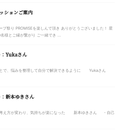
セッションご案内
プ祭り PROMISEを楽しんで頂き ありがとうございました！ 星
名様とご縁が繋がり ご一緒でき ...
：Yukaさん
とで、悩みを整理して自分で解決できるように Yukaさん
ー：新本ゆきさん
考え方が変わり、気持ちが楽になった 新本ゆきさん ・自己