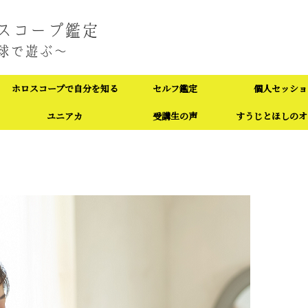
ホロスコープで自分を知る
セルフ鑑定
個人セッショ
ユニアカ
受講生の声
すうじとほしのオ