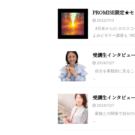
PROMISE限定★
2022/7/13
4月末からの ホロスコー
よみビギナー講座も 190
受講生インタビュー
2024/12/7
自分を客観的に見るこ
...
受講生インタビュ
2024/12/7
家族との関係で自分の
...