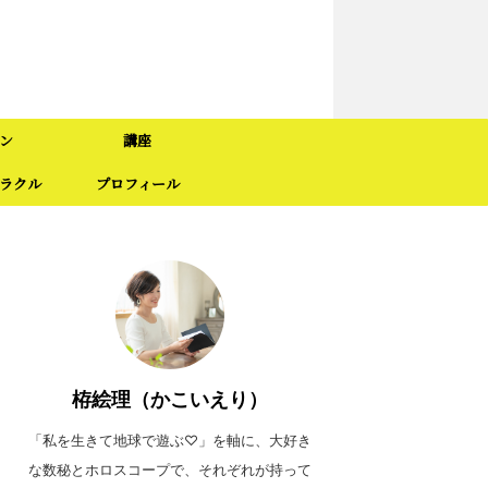
ン
講座
ラクル
プロフィール
栫絵理（かこいえり）
「私を生きて地球で遊ぶ♡」を軸に、大好き
な数秘とホロスコープで、それぞれが持って