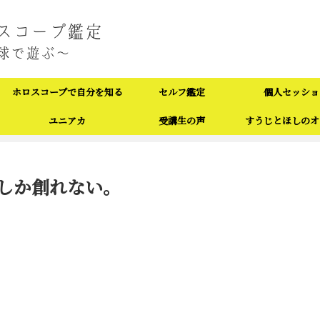
ホロスコープで自分を知る
セルフ鑑定
個人セッショ
ユニアカ
受講生の声
すうじとほしのオ
しか創れない。