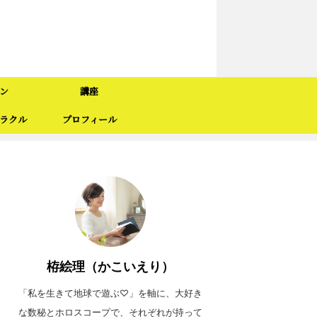
ン
講座
ラクル
プロフィール
栫絵理（かこいえり）
「私を生きて地球で遊ぶ♡」を軸に、大好き
な数秘とホロスコープで、それぞれが持って